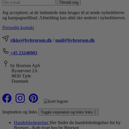
Tilmeld mig
Jeg accepterer, at de indtastede data bruges til at sende nyhedsbreve
og kampagnetilbud. Afmelding kan altid ske nederst i nyhedsbrevet.
Personlig kontakt
rikke@bybrorson.dk
/
mail@bybrorson.dk
+45 23240903
by Brorson ApS
Bystævnet 2A
8830 Tjele
Danmark
Inspiration og links
Toggle inspiration og links links

Handelsbetingelser
Her finder du handelsbetingelser for by
Brorson - Køb trygt hos by Brorson