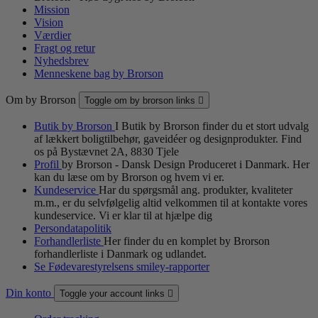
Mission
Vision
Værdier
Fragt og retur
Nyhedsbrev
Menneskene bag by Brorson
Om by Brorson
Toggle om by brorson links

Butik by Brorson
I Butik by Brorson finder du et stort udvalg
af lækkert boligtilbehør, gaveidéer og designprodukter. Find
os på Bystævnet 2A, 8830 Tjele
Profil
by Brorson - Dansk Design Produceret i Danmark. Her
kan du læse om by Brorson og hvem vi er.
Kundeservice
Har du spørgsmål ang. produkter, kvaliteter
m.m., er du selvfølgelig altid velkommen til at kontakte vores
kundeservice. Vi er klar til at hjælpe dig
Persondatapolitik
Forhandlerliste
Her finder du en komplet by Brorson
forhandlerliste i Danmark og udlandet.
Se Fødevarestyrelsens smiley-rapporter
Din konto
Toggle your account links
