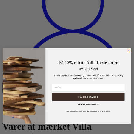
Få 10% rabat på din første ordre
BY BROROSN
Tilmeld dig vores nyhedsvbrev og få 10% rabat på første ordre. Vi holder dig
opdateret med vores nyhedsbrev.
0
FÅ 10% RABAT
Forside
NEJ TAK, INGEN RABAT
Mærker
Villa Collection Denmark
*Ved at tilmelde dig giver du accept til modtage vores nyhedsbreve.
Varer af mærket Villa