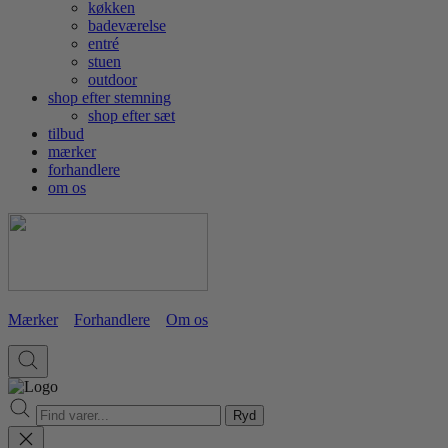
køkken
badeværelse
entré
stuen
outdoor
shop efter stemning
shop efter sæt
tilbud
mærker
forhandlere
om os
Mærker
Forhandlere
Om os
Ryd