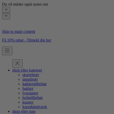
Du vil måske også synes om
Skip to main content
Få 10% rabat - Tilmeld dig her
shop efter kategori
skærebræt
tapasbræt
køkkentilbehør
bakker
lysestager
boligtilbehør
knager
kunsthåndværk
shop efter rum