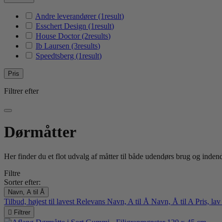
Andre leverandører
(1
result
)
Esschert Design
(1
result
)
House Doctor
(2
results
)
Ib Laursen
(3
results
)
Speedtsberg
(1
result
)
Pris
Filtrer efter
Dørmåtter
Her finder du et flot udvalg af måtter til både udendørs brug og indend
Filtre
Sorter efter:
Navn, A til Å
Tilbud, højest til lavest
Relevans
Navn, A til Å
Navn, Å til A
Pris, lav

Filtrer