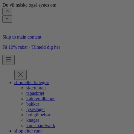
Du vil måske også synes om
Skip to main content
Få 10% rabat - Tilmeld dig her
shop efter kategori
skærebræt
tapasbræt
køkkentilbehør
bakker
lysestager
boligtilbehør
knager
kunsthåndværk
shop efter rum