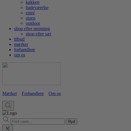
køkken
badeværelse
entré
stuen
outdoor
shop efter stemning
shop efter sæt
tilbud
mærker
forhandlere
om os
Mærker
Forhandlere
Om os
Ryd