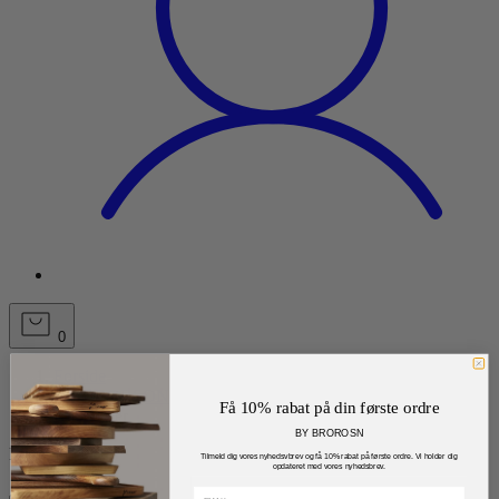
0
Forside
BY BRORSON
Få 10% rabat på din første ordre
Kageruller
BY BROROSN
Filtrer efter
Tilmeld dig vores nyhedsvbrev og få 10% rabat på første ordre. Vi holder dig
opdateret med vores nyhedsbrev.