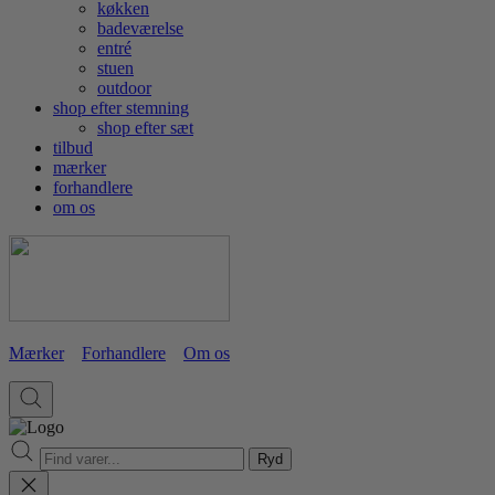
køkken
badeværelse
entré
stuen
outdoor
shop efter stemning
shop efter sæt
tilbud
mærker
forhandlere
om os
Mærker
Forhandlere
Om os
Ryd