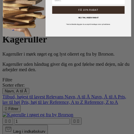
Filtrer efter
FÅ 10% RABAT
NEJ TAK, INGEN RABAT
Pris
125.00kr. - 250.00kr.
*Ved at tilmelde dig giver du accept til modtage vores nyhedsbreve.
Kageruller
Kageruller i mørk røget eg og lyst olieret eg fra by Brorson.
Kageruller uden håndtag giver dig en god følelse med dejen, når du
arbejder med den.
Filtre
Sorter efter:
Navn, A til Å
Tilbud, højest til lavest
Relevans
Navn, A til Å
Navn, Å til A
Pris,
lav til høj
Pris, høj til lav
Reference, A to Z
Reference, Z to A

Filtrer




Læg i indkøbskurv