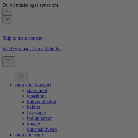
Du vil måske også synes om
Skip to main content
Få 10% rabat - Tilmeld dig her
shop efter kategori
skærebræt
tapasbræt
køkkentilbehør
bakker
lysestager
boligtilbehør
knager
kunsthåndværk
shop efter rum