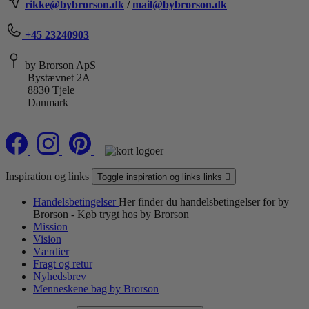
rikke@bybrorson.dk
/
mail@bybrorson.dk
+45 23240903
by Brorson ApS
Bystævnet 2A
8830 Tjele
Danmark
Inspiration og links
Toggle inspiration og links links

Handelsbetingelser
Her finder du handelsbetingelser for by
Brorson - Køb trygt hos by Brorson
Mission
Vision
Værdier
Fragt og retur
Nyhedsbrev
Menneskene bag by Brorson