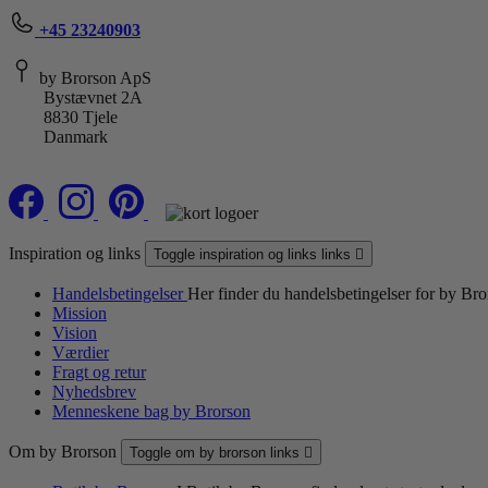
+45 23240903
by Brorson ApS
Bystævnet 2A
8830 Tjele
Danmark
Inspiration og links
Toggle inspiration og links links

Handelsbetingelser
Her finder du handelsbetingelser for by Br
Mission
Vision
Værdier
Fragt og retur
Nyhedsbrev
Menneskene bag by Brorson
Om by Brorson
Toggle om by brorson links
