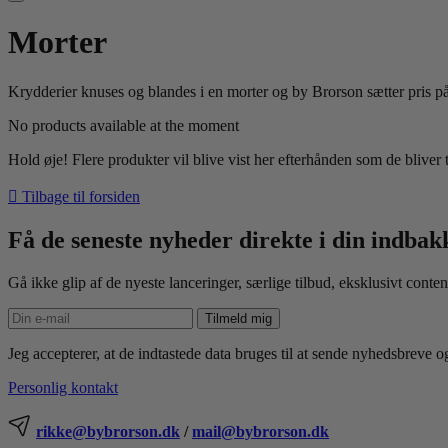
Morter
Krydderier knuses og blandes i en morter og by Brorson sætter pris 
No products available at the moment
Hold øje! Flere produkter vil blive vist her efterhånden som de bliver ti

Tilbage til forsiden
Få de seneste nyheder direkte i din indbak
Gå ikke glip af de nyeste lanceringer, særlige tilbud, eksklusivt conten
Tilmeld mig
Jeg accepterer, at de indtastede data bruges til at sende nyhedsbreve
Personlig kontakt
rikke@bybrorson.dk
/
mail@bybrorson.dk