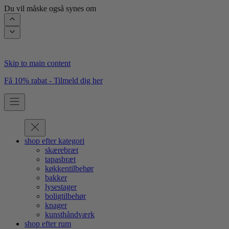
Du vil måske også synes om
Skip to main content
Få 10% rabat - Tilmeld dig her
shop efter kategori
skærebræt
tapasbræt
køkkentilbehør
bakker
lysestager
boligtilbehør
knager
kunsthåndværk
shop efter rum