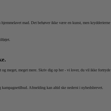
på hjemmelavet mad. Det behøver ikke være en kunst, men krydderierne 
lføjet.
ke.
t og meget, meget mere. Skriv dig op her - vi lover, du vil ikke fortryde
 og kampagnetilbud. Afmelding kan altid ske nederst i nyhedsbrevet.