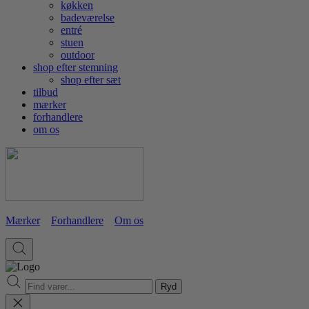
køkken
badeværelse
entré
stuen
outdoor
shop efter stemning
shop efter sæt
tilbud
mærker
forhandlere
om os
Mærker
Forhandlere
Om os
Ryd