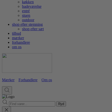
køkken
badeværelse
entré
stuen
outdoor
shop efter stemning
shop efter sæt
tilbud
mærker
forhandlere
om os
Mærker
Forhandlere
Om os
Ryd