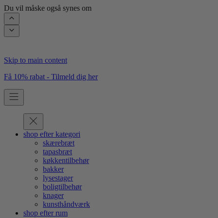
Du vil måske også synes om
Skip to main content
Få 10% rabat - Tilmeld dig her
shop efter kategori
skærebræt
tapasbræt
køkkentilbehør
bakker
lysestager
boligtilbehør
knager
kunsthåndværk
shop efter rum