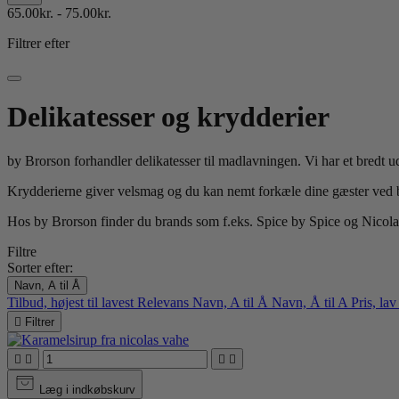
65.00kr. - 75.00kr.
Filtrer efter
Delikatesser og krydderier
by Brorson forhandler delikatesser til madlavningen. Vi har et bredt ud
Krydderierne giver velsmag og du kan nemt forkæle dine gæster ved b
Hos by Brorson finder du brands som f.eks. Spice by Spice og Nicol
Filtre
Sorter efter:
Navn, A til Å
Tilbud, højest til lavest
Relevans
Navn, A til Å
Navn, Å til A
Pris, lav

Filtrer




Læg i indkøbskurv