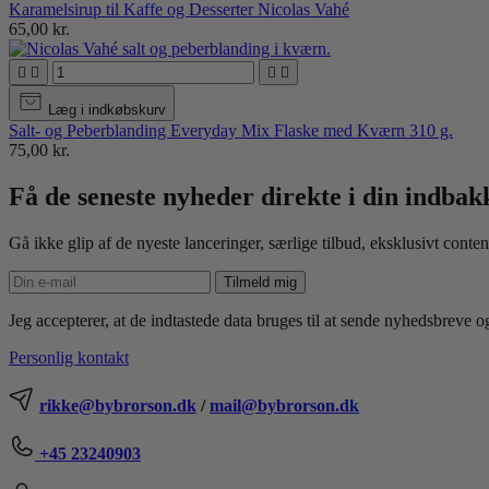
Karamelsirup til Kaffe og Desserter Nicolas Vahé
65,00 kr.




Læg i indkøbskurv
Salt- og Peberblanding Everyday Mix Flaske med Kværn 310 g.
75,00 kr.
Få de seneste nyheder direkte i din indbak
Gå ikke glip af de nyeste lanceringer, særlige tilbud, eksklusivt conten
Tilmeld mig
Jeg accepterer, at de indtastede data bruges til at sende nyhedsbreve
Personlig kontakt
rikke@bybrorson.dk
/
mail@bybrorson.dk
+45 23240903