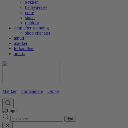
køkken
badeværelse
entré
stuen
outdoor
shop efter stemning
shop efter sæt
tilbud
mærker
forhandlere
om os
Mærker
Forhandlere
Om os
Ryd