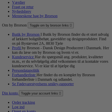
Værdier
Fragt og retur
Nyhedsbrev
Menneskene bag by Brorson
Om by Brorson
Toggle om by brorson links

Butik by Brorson
I Butik by Brorson finder du et stort udvalg
af lækkert boligtilbehør, gaveidéer og designprodukter. Find
os på Bystævnet 2A, 8830 Tjele
Profil
by Brorson - Dansk Design Produceret i Danmark. Her
kan du læse om by Brorson og hvem vi er.
Kundeservice
Har du spørgsmål ang. produkter, kvaliteter
m.m., er du selvfølgelig altid velkommen til at kontakte vores
kundeservice. Vi er klar til at hjælpe dig
Persondatapolitik
Forhandlerliste
Her finder du en komplet by Brorson
forhandlerliste i Danmark og udlandet.
Se Fødevarestyrelsens smiley-rapporter
Din konto
Toggle your account links

Order tracking
Log ind
Opret en konto