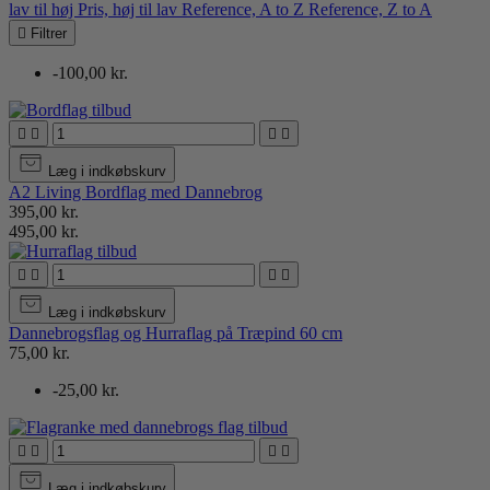
lav til høj
Pris, høj til lav
Reference, A to Z
Reference, Z to A

Filtrer
-100,00 kr.




Læg i indkøbskurv
A2 Living Bordflag med Dannebrog
395,00 kr.
495,00 kr.




Læg i indkøbskurv
Dannebrogsflag og Hurraflag på Træpind 60 cm
75,00 kr.
-25,00 kr.




Læg i indkøbskurv