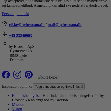
Jeg accepterer, at de indtastede data bruges til at sende nyhedsbreve
og kampagnetilbud. Afmelding kan altid ske nederst i nyhedsbrevet.
Personlig kontakt
rikke@bybrorson.dk
/
mail@bybrorson.dk
+45 23240903
by Brorson ApS
Bystævnet 2A
8830 Tjele
Danmark
Inspiration og links
Toggle inspiration og links links

Handelsbetingelser
Her finder du handelsbetingelser for by
Brorson - Køb trygt hos by Brorson
Mission
Vision