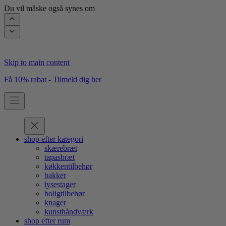
Du vil måske også synes om
Skip to main content
Få 10% rabat - Tilmeld dig her
shop efter kategori
skærebræt
tapasbræt
køkkentilbehør
bakker
lysestager
boligtilbehør
knager
kunsthåndværk
shop efter rum