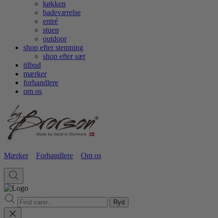
køkken
badeværelse
entré
stuen
outdoor
shop efter stemning
shop efter sæt
tilbud
mærker
forhandlere
om os
Mærker
Forhandlere
Om os
Ryd