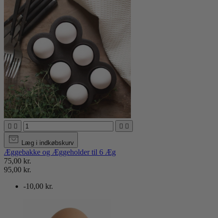




Læg i indkøbskurv
Æggebakke og Æggeholder til 6 Æg
75,00 kr.
95,00 kr.
-10,00 kr.