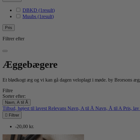
DBKD
(1
result
)
Muubs
(1
result
)
Pris
Filtrer efter
Æggebægere
Et blødkogt æg og vi kan gå dagen veloplagt i møde. by Brorsons æg
Filtre
Sorter efter:
Navn, A til Å
Tilbud, højest til lavest
Relevans
Navn, A til Å
Navn, Å til A
Pris, lav

Filtrer
-20,00 kr.