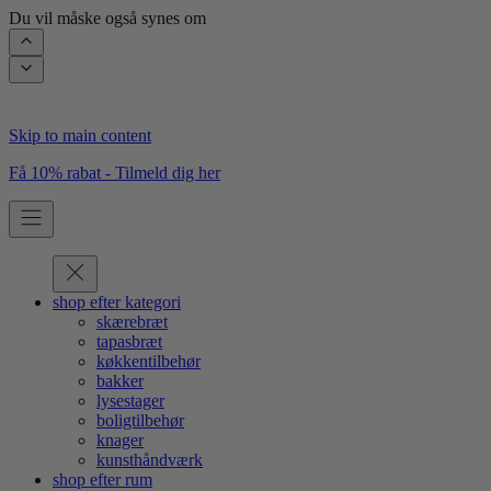
Du vil måske også synes om
Skip to main content
Få 10% rabat - Tilmeld dig her
shop efter kategori
skærebræt
tapasbræt
køkkentilbehør
bakker
lysestager
boligtilbehør
knager
kunsthåndværk
shop efter rum