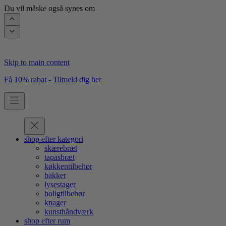
Du vil måske også synes om
Skip to main content
Få 10% rabat - Tilmeld dig her
shop efter kategori
skærebræt
tapasbræt
køkkentilbehør
bakker
lysestager
boligtilbehør
knager
kunsthåndværk
shop efter rum