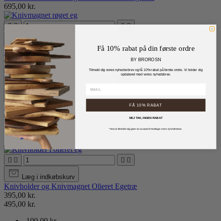
695,00 kr.




Læg i indkøbskurv
Få 10% rabat på din første ordre
Knivholder i Røget Eg Ekstra Stærke Magneter
695,00 kr.
BY BROROSN
Tilmeld dig vores nyhedsvbrev og få 10% rabat på første ordre. Vi holder dig
opdateret med vores nyhedsbrev.




Læg i indkøbskurv
Knivholder Natur Eg Ekstra Stærke Magneter
FÅ 10% RABAT
695,00 kr.
NEJ TAK, INGEN RABAT
*Ved at tilmelde dig giver du accept til modtage vores nyhedsbreve.
-100,00 kr.




Læg i indkøbskurv
Knivholder og Knivmagnet Olieret Egetræ
395,00 kr.
495,00 kr.
-100,00 kr.