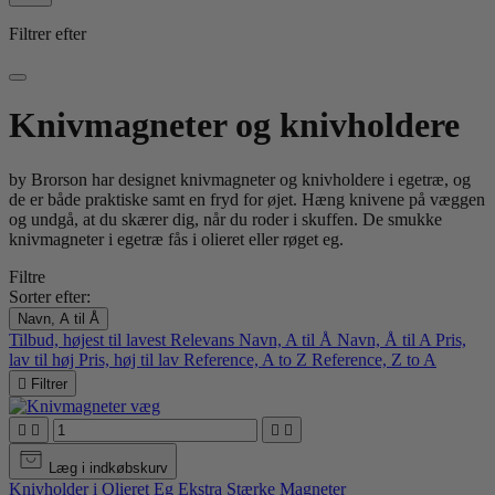
Filtrer efter
Knivmagneter og knivholdere
by Brorson har designet knivmagneter og knivholdere i egetræ, og
de er både praktiske samt en fryd for øjet. Hæng knivene på væggen
og undgå, at du skærer dig, når du roder i skuffen. De smukke
knivmagneter i egetræ fås i olieret eller røget eg.
Filtre
Sorter efter:
Navn, A til Å
Tilbud, højest til lavest
Relevans
Navn, A til Å
Navn, Å til A
Pris,
lav til høj
Pris, høj til lav
Reference, A to Z
Reference, Z to A

Filtrer




Læg i indkøbskurv
Knivholder i Olieret Eg Ekstra Stærke Magneter