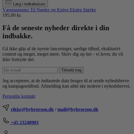
Læg i indkøbskurv
Vægmagneter Til Nøgler og Knive Ekstra Stærke
195,00 kr.
Få de seneste nyheder direkte i din
indbakke.
Gå ikke glip af de nyeste lanceringer, særlige tilbud, eksklusivt
content og meget, meget mere. Skriv dig op her - vi lover, du vil
ikke fortryde det.
Tilmeld mig
Jeg accepterer, at de indtastede data bruges til at sende nyhedsbreve
og kampagnetilbud. Afmelding kan altid ske nederst i nyhedsbrevet.
Personlig kontakt
rikke@bybrorson.dk
/
mail@bybrorson.dk
+45 23240903