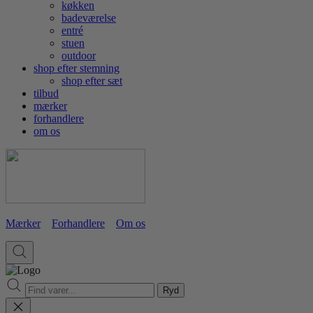
køkken
badeværelse
entré
stuen
outdoor
shop efter stemning
shop efter sæt
tilbud
mærker
forhandlere
om os
Mærker
Forhandlere
Om os
Ryd