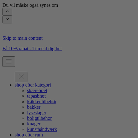
Du vil måske også synes om
Skip to main content
Få 10% rabat - Tilmeld dig her
shop efter kategori
skærebræt
tapasbræt
køkkentilbehør
bakker
lysestager
boligtilbehør
knager
kunsthåndværk
shop efter rum