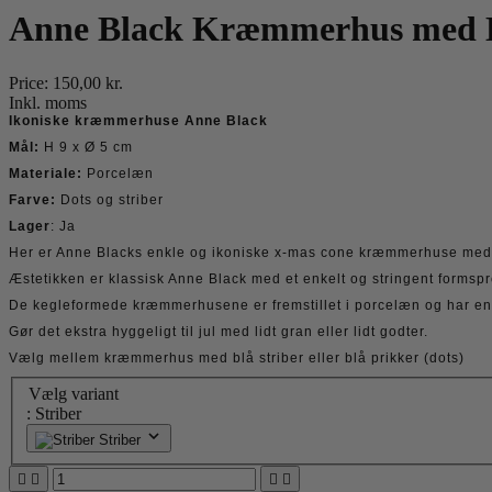
Anne Black Kræmmerhus med Do
Price:
150,00 kr.
Inkl. moms
Ikoniske kræmmerhuse Anne Black
Mål:
H 9 x Ø 5 cm
Materiale:
Porcelæn
Farve:
Dots og striber
Lager
: Ja
Her er Anne Blacks enkle og ikoniske x-mas cone kræmmerhuse med d
Æstetikken er klassisk Anne Black med et enkelt og stringent formspr
De kegleformede kræmmerhusene er fremstillet i porcelæn og har en 
Gør det ekstra hyggeligt til jul med lidt gran eller lidt godter.
Vælg mellem kræmmerhus med blå striber eller blå prikker (dots)
Vælg variant
: Striber
Striber



