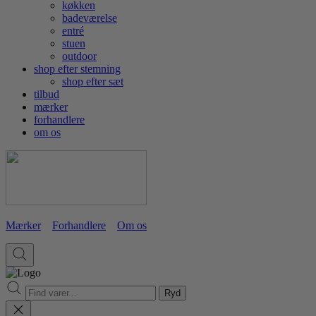
køkken
badeværelse
entré
stuen
outdoor
shop efter stemning
shop efter sæt
tilbud
mærker
forhandlere
om os
Mærker
Forhandlere
Om os
Ryd