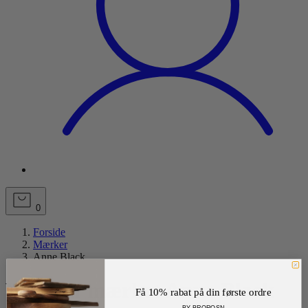
0
Forside
Mærker
Anne Black
Varer af mærket Anne Black
Få 10% rabat på din første ordre
BY BROROSN