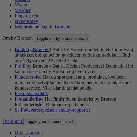
Vision
Værdier
Fragt og retur
Nyhedsbrev
Menneskene bag by Brorson
Om by Brorson
Toggle om by brorson links

Butik by Brorson
I Butik by Brorson finder du et stort udvalg
af lækkert boligtilbehør, gaveidéer og designprodukter. Find
os på Bystævnet 2A, 8830 Tjele
Profil
by Brorson - Dansk Design Produceret i Danmark. Her
kan du læse om by Brorson og hvem vi er.
Kundeservice
Har du spørgsmål ang. produkter, kvaliteter
m.m., er du selvfølgelig altid velkommen til at kontakte vores
kundeservice. Vi er klar til at hjælpe dig
Persondatapolitik
Forhandlerliste
Her finder du en komplet by Brorson
forhandlerliste i Danmark og udlandet.
Se Fødevarestyrelsens smiley-rapporter
Din konto
Toggle your account links

Order tracking