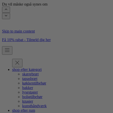
Du vil måske også synes om
Skip to main content
Få 10% rabat - Tilmeld dig her
shop efter kategori
skærebræt
tapasbræt
køkkentilbehør
bakker
lysestager
boligtilbehør
knager
kunsthåndværk
shop efter rum