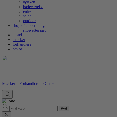
køkken
badeværelse
entré
stuen
outdoor
shop efter stemning
shop efter sæt
tilbud
mærker
forhandlere
om os
Mærker
Forhandlere
Om os
Ryd