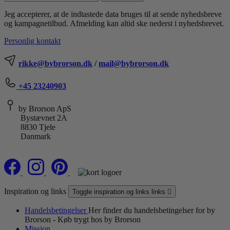
Jeg accepterer, at de indtastede data bruges til at sende nyhedsbreve
og kampagnetilbud. Afmelding kan altid ske nederst i nyhedsbrevet.
Personlig kontakt
rikke@bybrorson.dk
/
mail@bybrorson.dk
+45 23240903
by Brorson ApS
Bystævnet 2A
8830 Tjele
Danmark
Inspiration og links
Toggle inspiration og links links

Handelsbetingelser
Her finder du handelsbetingelser for by
Brorson - Køb trygt hos by Brorson
Mission