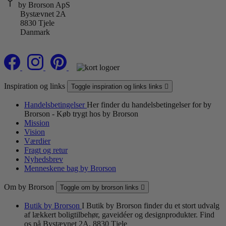
by Brorson ApS
Bystævnet 2A
8830 Tjele
Danmark
Inspiration og links
Toggle inspiration og links links

Handelsbetingelser
Her finder du handelsbetingelser for by
Brorson - Køb trygt hos by Brorson
Mission
Vision
Værdier
Fragt og retur
Nyhedsbrev
Menneskene bag by Brorson
Om by Brorson
Toggle om by brorson links

Butik by Brorson
I Butik by Brorson finder du et stort udvalg
af lækkert boligtilbehør, gaveidéer og designprodukter. Find
os på Bystævnet 2A, 8830 Tjele