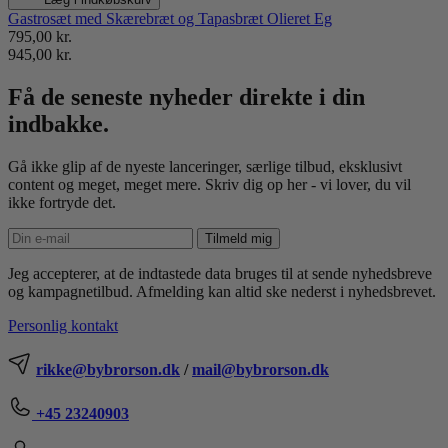
Gastrosæt med Skærebræt og Tapasbræt Olieret Eg
795,00 kr.
945,00 kr.
Få de seneste nyheder direkte i din
indbakke.
Gå ikke glip af de nyeste lanceringer, særlige tilbud, eksklusivt
content og meget, meget mere. Skriv dig op her - vi lover, du vil
ikke fortryde det.
Tilmeld mig
Jeg accepterer, at de indtastede data bruges til at sende nyhedsbreve
og kampagnetilbud. Afmelding kan altid ske nederst i nyhedsbrevet.
Personlig kontakt
rikke@bybrorson.dk
/
mail@bybrorson.dk
+45 23240903