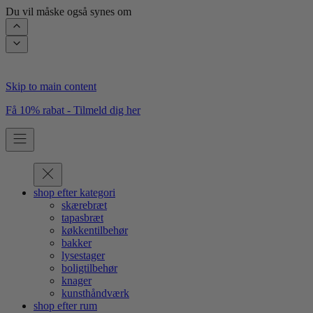
Du vil måske også synes om
Skip to main content
Få 10% rabat - Tilmeld dig her
shop efter kategori
skærebræt
tapasbræt
køkkentilbehør
bakker
lysestager
boligtilbehør
knager
kunsthåndværk
shop efter rum