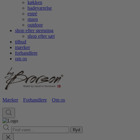
køkken
badeværelse
entré
stuen
outdoor
shop efter stemning
shop efter sæt
tilbud
mærker
forhandlere
om os
Mærker
Forhandlere
Om os
Ryd