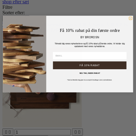
shop efter sæt
Filtre
Sorter efter:
Navn, A til Å
Tilbud, højest til lavest
Relevans
Navn, A til Å
Navn, Å til A
Pris,
lav til høj
Pris, høj til lav
Reference, A to Z
Reference, Z to A
Få 10% rabat på din første ordre
BY BROROSN
-150,00 kr.
Tilmeld dig vores nyhedsvbrev og få 10% rabat på første ordre. Vi holder dig
opdateret med vores nyhedsbrev.
FÅ 10% RABAT
NEJ TAK, INGEN RABAT
*Ved at tilmelde dig giver du accept til modtage vores nyhedsbreve.



