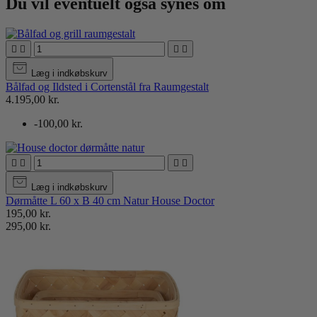
Du vil eventuelt også synes om




Læg i indkøbskurv
Bålfad og Ildsted i Cortenstål fra Raumgestalt
4.195,00 kr.
-100,00 kr.




Læg i indkøbskurv
Dørmåtte L 60 x B 40 cm Natur House Doctor
195,00 kr.
295,00 kr.