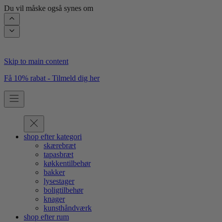
Du vil måske også synes om
Skip to main content
Få 10% rabat - Tilmeld dig her
shop efter kategori
skærebræt
tapasbræt
køkkentilbehør
bakker
lysestager
boligtilbehør
knager
kunsthåndværk
shop efter rum