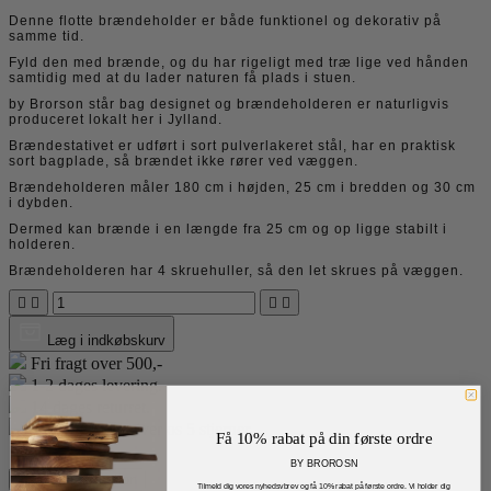
Denne flotte brændeholder er både funktionel og dekorativ på
samme tid.
Fyld den med brænde, og du har rigeligt med træ lige ved hånden
samtidig med at du lader naturen få plads i stuen.
by Brorson står bag designet og brændeholderen er naturligvis
produceret lokalt her i Jylland.
Brændestativet er udført i sort pulverlakeret stål, har en praktisk
sort bagplade, så brændet ikke rører ved væggen.
Brændeholderen måler 180 cm i højden, 25 cm i bredden og 30 cm
i dybden.
Dermed kan brænde i en længde fra 25 cm og op ligge stabilt i
holderen.
Brændeholderen har 4 skruehuller, så den let skrues på væggen.




Læg i indkøbskurv
Fri fragt over 500,-
1-2 dages levering.
14 dages returret.
Vores kunder giver os 5 stjerner
Få 10% rabat på din første ordre
BY BROROSN
Produktinformation
Tilmeld dig vores nyhedsvbrev og få 10% rabat på første ordre. Vi holder dig