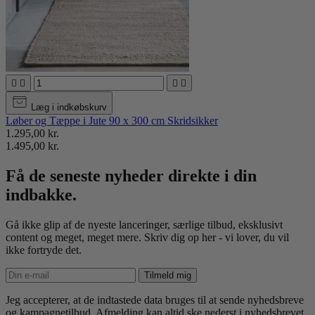




Læg i indkøbskurv
Løber og Tæppe i Jute 90 x 300 cm Skridsikker
1.295,00 kr.
1.495,00 kr.
Få de seneste nyheder direkte i din
indbakke.
Gå ikke glip af de nyeste lanceringer, særlige tilbud, eksklusivt
content og meget, meget mere. Skriv dig op her - vi lover, du vil
ikke fortryde det.
Tilmeld mig
Jeg accepterer, at de indtastede data bruges til at sende nyhedsbreve
og kampagnetilbud. Afmelding kan altid ske nederst i nyhedsbrevet.