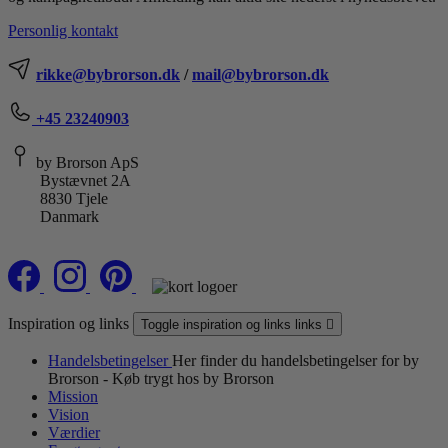
Personlig kontakt
rikke@bybrorson.dk
/
mail@bybrorson.dk
+45 23240903
by Brorson ApS
Bystævnet 2A
8830 Tjele
Danmark
Inspiration og links
Toggle inspiration og links links

Handelsbetingelser
Her finder du handelsbetingelser for by
Brorson - Køb trygt hos by Brorson
Mission
Vision
Værdier