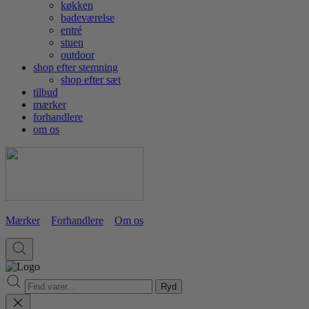
køkken
badeværelse
entré
stuen
outdoor
shop efter stemning
shop efter sæt
tilbud
mærker
forhandlere
om os
Mærker
Forhandlere
Om os
Ryd