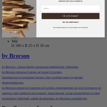
opdateret med vores nyhedsbrev.
Mærker
by Brorson
Reference
FÅ 10% RABAT
Brændeholder til væg sort, by Brorson
NEJ TAK, INGEN RABAT
Materiale
Stål
*Ved at tilmelde dig giver du accept til modtage vores nyhedsbreve.
Farve
Sort
Mål
H 180 x B 25 x D 30 cm
by Brorson
by Brorson - Dansk Design produceret bæredygtigt i Danmark.
by Brorson designer interiør og livsstil til boligen.
Inspirationen til produkter hentes i den nordiske natur og danske
designtraditioner.
by Brorsons design er inspireret af nordens minimalistiske og rene formsprog og
sammen med nøgleord som kvalitet, materialevalg, social ansvarlighed og lokal
produktion i Danmark, udgør de essensen i by Brorsons nordiske stil.