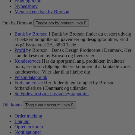
Fragt og retur
Nyhedsbrev
Menneskene bag by Brorson
Om by Brorson
Toggle om by brorson links

Butik by Brorson
I Butik by Brorson finder du et stort udvalg
af lækkert boligtilbehør, gaveidéer og designprodukter. Find
os på Bystævnet 2A, 8830 Tjele
Profil
by Brorson - Dansk Design Produceret i Danmark. Her
kan du læse om by Brorson og hvem vi er.
Kundeservice
Har du spørgsmål ang. produkter, kvaliteter
m.m., er du selvfølgelig altid velkommen til at kontakte vores
kundeservice. Vi er klar til at hjælpe dig
Persondatapolitik
Forhandlerliste
Her finder du en komplet by Brorson
forhandlerliste i Danmark og udlandet.
Se Fødevarestyrelsens smiley-rapporter
Din konto
Toggle your account links

Order tracking
Log ind
Opret en konto
Notifikationer