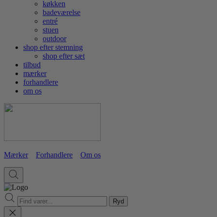
køkken
badeværelse
entré
stuen
outdoor
shop efter stemning
shop efter sæt
tilbud
mærker
forhandlere
om os
Mærker
Forhandlere
Om os
Ryd