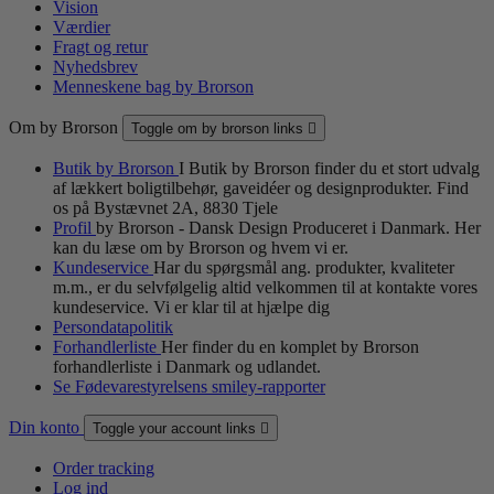
Vision
Værdier
Fragt og retur
Nyhedsbrev
Menneskene bag by Brorson
Om by Brorson
Toggle om by brorson links

Butik by Brorson
I Butik by Brorson finder du et stort udvalg
af lækkert boligtilbehør, gaveidéer og designprodukter. Find
os på Bystævnet 2A, 8830 Tjele
Profil
by Brorson - Dansk Design Produceret i Danmark. Her
kan du læse om by Brorson og hvem vi er.
Kundeservice
Har du spørgsmål ang. produkter, kvaliteter
m.m., er du selvfølgelig altid velkommen til at kontakte vores
kundeservice. Vi er klar til at hjælpe dig
Persondatapolitik
Forhandlerliste
Her finder du en komplet by Brorson
forhandlerliste i Danmark og udlandet.
Se Fødevarestyrelsens smiley-rapporter
Din konto
Toggle your account links

Order tracking
Log ind