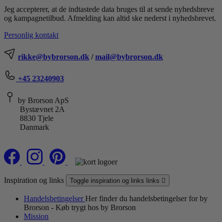
Jeg accepterer, at de indtastede data bruges til at sende nyhedsbreve
og kampagnetilbud. Afmelding kan altid ske nederst i nyhedsbrevet.
Personlig kontakt
rikke@bybrorson.dk
/
mail@bybrorson.dk
+45 23240903
by Brorson ApS
Bystævnet 2A
8830 Tjele
Danmark
Inspiration og links
Toggle inspiration og links links

Handelsbetingelser
Her finder du handelsbetingelser for by
Brorson - Køb trygt hos by Brorson
Mission