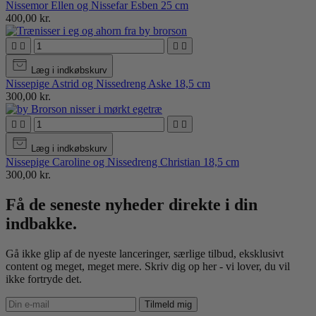
Nissemor Ellen og Nissefar Esben 25 cm
400,00 kr.




Læg i indkøbskurv
Nissepige Astrid og Nissedreng Aske 18,5 cm
300,00 kr.




Læg i indkøbskurv
Nissepige Caroline og Nissedreng Christian 18,5 cm
300,00 kr.
Få de seneste nyheder direkte i din
indbakke.
Gå ikke glip af de nyeste lanceringer, særlige tilbud, eksklusivt
content og meget, meget mere. Skriv dig op her - vi lover, du vil
ikke fortryde det.
Tilmeld mig