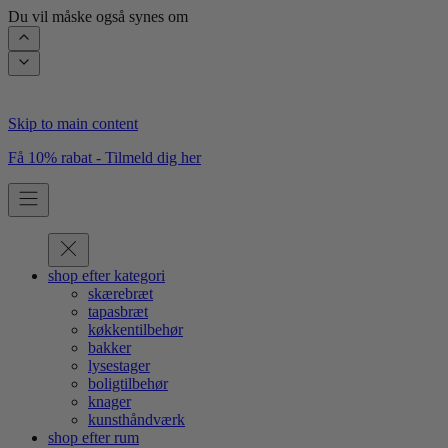
Du vil måske også synes om
Skip to main content
Få 10% rabat - Tilmeld dig her
shop efter kategori
skærebræt
tapasbræt
køkkentilbehør
bakker
lysestager
boligtilbehør
knager
kunsthåndværk
shop efter rum