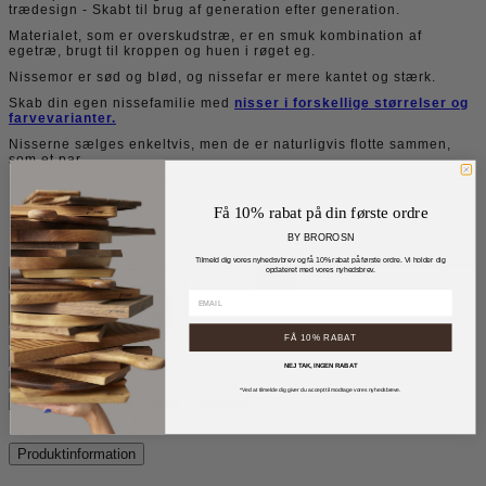
trædesign - Skabt til brug af generation efter generation.
Materialet, som er overskudstræ, er en smuk kombination af
egetræ, brugt til kroppen og huen i røget eg.
Nissemor er sød og blød, og nissefar er mere kantet og stærk.
Skab din egen nissefamilie med
nisser i forskellige størrelser og
farvevarianter.
Nisserne sælges enkeltvis, men de er naturligvis flotte sammen,
som et par.
Vælg variant
Få 10% rabat på din første ordre
: Petra
BY BROROSN
Petra
Tilmeld dig vores nyhedsvbrev og få 10% rabat på første ordre. Vi holder dig
opdateret med vores nyhedsbrev.




Læg i indkøbskurv
Fri fragt over 500,-
FÅ 10% RABAT
1-2 dages levering.
NEJ TAK, INGEN RABAT
14 dages returret.
*Ved at tilmelde dig giver du accept til modtage vores nyhedsbreve.
Vores kunder giver os 5 stjerner
Produktinformation