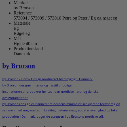
Mærker
by Brorson
Reference
573004 / 573009 / 573010 Petra og Peter / Eg og røget eg
Materiale
Eg
Røget eg
Mål
Højde 40 cm
Produktionsland
Danmark
by Brorson
by Brorson - Dansk Design produceret bæredygtigt i Danmark.
by Brorson designer interiør og livsstil til boligen.
Inspirationen til produkter hentes i den nordiske natur og danske
designtraditioner.
by Brorsons design er inspireret af nordens minimalistiske og rene formsprog og
sammen med nøgleord som kvalitet, materialevalg, social ansvarlighed og lokal
produktion i Danmark, udgør de essensen i by Brorsons nordiske stil.