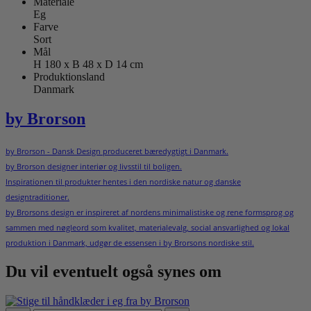
Materiale
Eg
Farve
Sort
Mål
H 180 x B 48 x D 14 cm
Produktionsland
Danmark
by Brorson
by Brorson - Dansk Design produceret bæredygtigt i Danmark.
by Brorson designer interiør og livsstil til boligen.
Inspirationen til produkter hentes i den nordiske natur og danske
designtraditioner.
by Brorsons design er inspireret af nordens minimalistiske og rene formsprog og
sammen med nøgleord som kvalitet, materialevalg, social ansvarlighed og lokal
produktion i Danmark, udgør de essensen i by Brorsons nordiske stil.
Du vil eventuelt også synes om