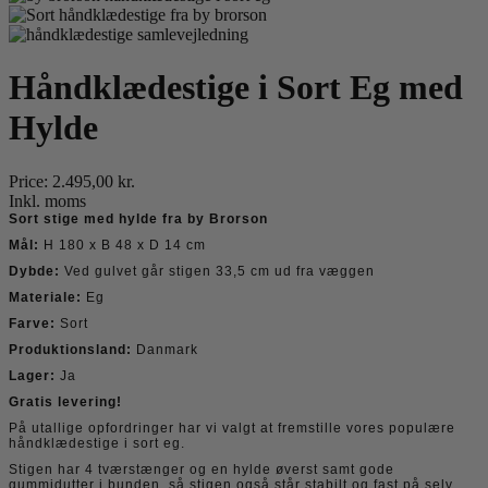
Håndklædestige i Sort Eg med
Hylde
Price:
2.495,00 kr.
Inkl. moms
Sort stige med hylde fra by Brorson
Mål:
H 180 x B 48 x D 14 cm
Dybde:
Ved gulvet går stigen 33,5 cm ud fra væggen
Materiale:
Eg
Farve:
Sort
Produktionsland:
Danmark
Lager:
Ja
Gratis levering!
På utallige opfordringer har vi valgt at fremstille vores populære
håndklædestige i sort eg.
Stigen har 4 tværstænger og en hylde øverst samt gode
gummidutter i bunden, så stigen også står stabilt og fast på selv