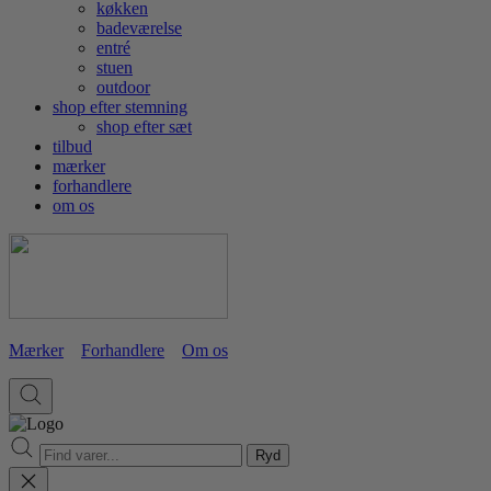
køkken
badeværelse
entré
stuen
outdoor
shop efter stemning
shop efter sæt
tilbud
mærker
forhandlere
om os
Mærker
Forhandlere
Om os
Ryd