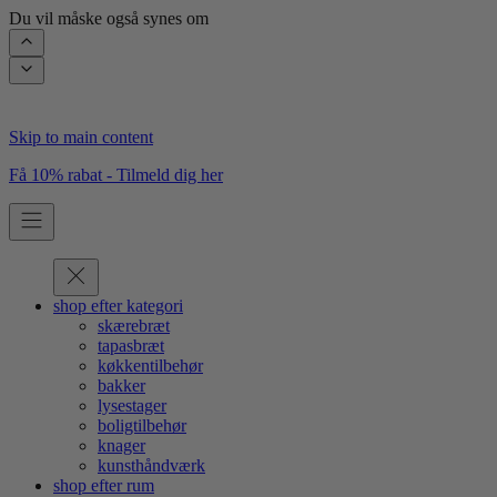
Du vil måske også synes om
Skip to main content
Få 10% rabat - Tilmeld dig her
shop efter kategori
skærebræt
tapasbræt
køkkentilbehør
bakker
lysestager
boligtilbehør
knager
kunsthåndværk
shop efter rum