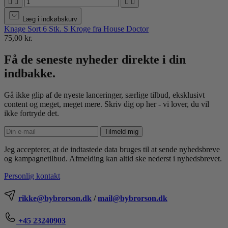




Læg i indkøbskurv
Knage Sort 6 Stk. S Kroge fra House Doctor
75,00 kr.
Få de seneste nyheder direkte i din
indbakke.
Gå ikke glip af de nyeste lanceringer, særlige tilbud, eksklusivt
content og meget, meget mere. Skriv dig op her - vi lover, du vil
ikke fortryde det.
Tilmeld mig
Jeg accepterer, at de indtastede data bruges til at sende nyhedsbreve
og kampagnetilbud. Afmelding kan altid ske nederst i nyhedsbrevet.
Personlig kontakt
rikke@bybrorson.dk
/
mail@bybrorson.dk
+45 23240903