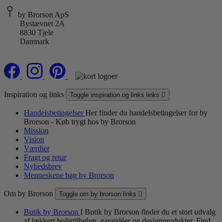
by Brorson ApS
Bystævnet 2A
8830 Tjele
Danmark
Inspiration og links
Toggle inspiration og links links

Handelsbetingelser
Her finder du handelsbetingelser for by
Brorson - Køb trygt hos by Brorson
Mission
Vision
Værdier
Fragt og retur
Nyhedsbrev
Menneskene bag by Brorson
Om by Brorson
Toggle om by brorson links

Butik by Brorson
I Butik by Brorson finder du et stort udvalg
af lækkert boligtilbehør, gaveidéer og designprodukter. Find