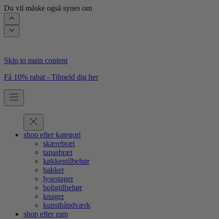
Du vil måske også synes om
Skip to main content
Få 10% rabat - Tilmeld dig her
shop efter kategori
skærebræt
tapasbræt
køkkentilbehør
bakker
lysestager
boligtilbehør
knager
kunsthåndværk
shop efter rum