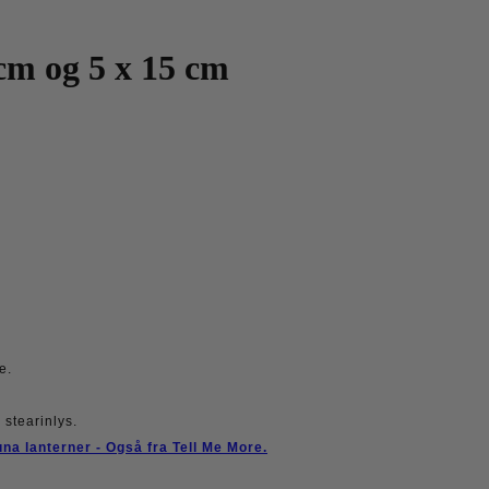
 cm og 5 x 15 cm
e.
!
stearinlys.
una lanterner - Også fra Tell Me More.