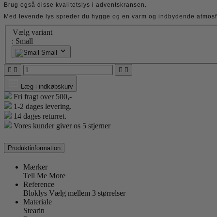
Brug også disse kvalitetslys i adventskransen.
Med levende lys spreder du hygge og en varm og indbydende atmosf
Vælg variant
: Small
Small




Læg i indkøbskurv
Fri fragt over 500,-
1-2 dages levering.
14 dages returret.
Vores kunder giver os 5 stjerner
Produktinformation
Mærker
Tell Me More
Reference
Bloklys Vælg mellem 3 størrelser
Materiale
Stearin