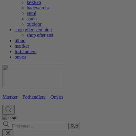
køkken
badeværelse
entré
stuen
outdoor
shop efter stemning
shop efter sæt
tilbud
mærker
forhandlere
om os
Mærker
Forhandlere
Om os
Ryd