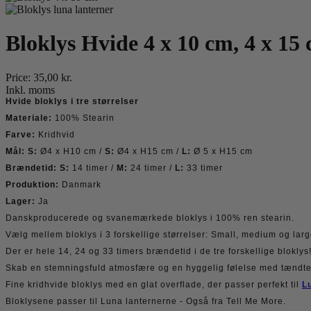
Bloklys Hvide 4 x 10 cm, 4 x 15
Price:
35,00 kr.
Inkl. moms
Hvide bloklys i tre størrelser
Materiale:
100% Stearin
Farve:
Kridhvid
Mål:
S:
Ø4 x H10 cm /
S:
Ø4 x H15 cm /
L:
Ø 5 x H15 cm
Brændetid:
S:
14 timer /
M:
24 timer /
L:
33 timer
Produktion:
Danmark
Lager:
Ja
Danskproducerede og svanemærkede bloklys i 100% ren stearin.
Vælg mellem bloklys i 3 forskellige størrelser: Small, medium og larg
Der er hele 14, 24 og 33 timers brændetid i de tre forskellige bloklys
Skab en stemningsfuld atmosfære og en hyggelig følelse med tændte 
Fine kridhvide bloklys med en glat overflade, der passer perfekt til
L
Bloklysene passer til Luna lanternerne - Også fra Tell Me More.